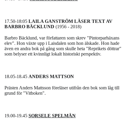
17.50-18:05
LAILA GANSTRÖM LÄSER TEXT AV
BARBRO BÄCKLUND
(1956 - 2018)
Barbro Bäcklund, var författaren som skrev "Pintorparhäxans
elev". Hon växte upp i Laisdalen
som hon älskade. Hon hade
även en andra bok på gång som skulle heta "Reprikets döttrar"
som belyser ett kvinnligt lokalt historiskt perspektiv.
18.05-18.45
ANDERS MATTSON
Prästen Anders Mattsson föreläser utifrån den bok som låg till
grund för "Vitboken".
19.00-19.45
SORSELE SPELMÄN