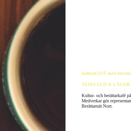
kulturkAFÈ med berätta
TEMA ELD & LÅGOR
Kultur- och berättarkafé p
Medverkar gör representante
Berättarnät Norr.