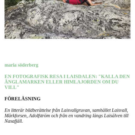
maria söderberg
EN FOTOGRAFISK RESA I LAISDALEN: "KALLA DEN
ÄNGLAMARKEN ELLER HIMLAJORDEN OM DU
VILL"
FÖRELÄSNING
En litterär bildberättelse från Laisvallgruvan, samhället Laisvall,
Märkforsen, Adolfström och från en vandring längs Laisälven till
Nasafjäll.